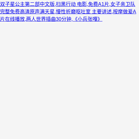
双子星公主第二部中文版,扫黑行动 电影,免费A1片,女子亲卫队
完整免费高清原声满天星,慢性折磨呕吐室 主要讲述,按摩做爰A
片在线播放,两人世界插曲30分钟,《小兵张嘎》